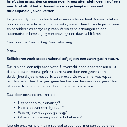
brief, ging misschien op gesprek en kreeg uiteindelijk een ja of een
nee. Niet altijd het antwoord waarop je hoopte, maar wel
duidelijkheid. Je kon verder.
Tegenwoordig hoor ik steeds vaker een ander verhaal. Mensen steken
uren in hun cv, schrijven een motivatie, passen hun LinkedIn-profiel aan
en bereiden zich zorgvuldig voor. Vervolgens ontvangen ze een
automatische bevestiging van ontvangst en daarna blijft het stil.
Geen reactie. Geen uitleg. Geen afwijzing.
Niets.
Solliciteren voelt steeds vaker alsof je je cv een zwart gat in stuurt.
Dat is niet alleen mijn observatie. Uit verschillende onderzoeken blijkt
dat kandidaten vooral gefrustreerd raken door een gebrek aan
duidelijkheid tijdens het sollicitatieproces. Ze weten niet waarop ze
worden beoordeeld, krijgen geen feedback en hebben vaak geen idee
of hun sollicitatie überhaupt door een mens is bekeken.
Daardoor ontstaat onzekerheid.
Ligt het aan mijn ervaring?
Heb ik iets verkeerd gedaan?
Was mijn cv niet goed genoeg?
Of ben ik simpelweg nooit echt bekeken?
Juist die onzekerheid maakt radiostilte voor veel mensen vervelender