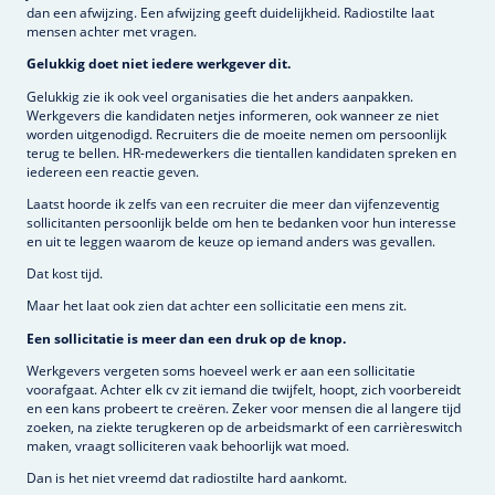
dan een afwijzing. Een afwijzing geeft duidelijkheid. Radiostilte laat
mensen achter met vragen.
Gelukkig doet niet iedere werkgever dit.
Gelukkig zie ik ook veel organisaties die het anders aanpakken.
Werkgevers die kandidaten netjes informeren, ook wanneer ze niet
worden uitgenodigd. Recruiters die de moeite nemen om persoonlijk
terug te bellen. HR-medewerkers die tientallen kandidaten spreken en
iedereen een reactie geven.
Laatst hoorde ik zelfs van een recruiter die meer dan vijfenzeventig
sollicitanten persoonlijk belde om hen te bedanken voor hun interesse
en uit te leggen waarom de keuze op iemand anders was gevallen.
Dat kost tijd.
Maar het laat ook zien dat achter een sollicitatie een mens zit.
Een sollicitatie is meer dan een druk op de knop.
Werkgevers vergeten soms hoeveel werk er aan een sollicitatie
voorafgaat. Achter elk cv zit iemand die twijfelt, hoopt, zich voorbereidt
en een kans probeert te creëren. Zeker voor mensen die al langere tijd
zoeken, na ziekte terugkeren op de arbeidsmarkt of een carrièreswitch
maken, vraagt solliciteren vaak behoorlijk wat moed.
Dan is het niet vreemd dat radiostilte hard aankomt.